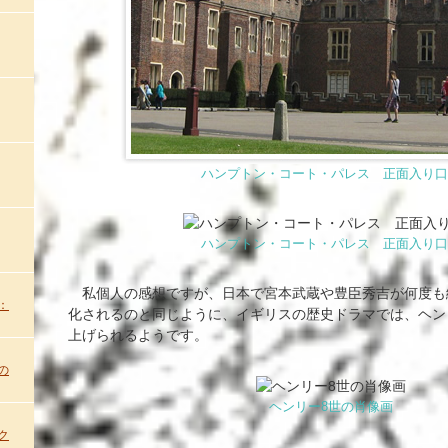
ハンプトン・コート・パレス 正面入り口
ハンプトン・コート・パレス 正面入り口
私個人の感想ですが、日本で宮本武蔵や豊臣秀吉が何度も
：
化されるのと同じように、イギリスの歴史ドラマでは、ヘン
上げられるようです。
の
ヘンリー8世の肖像画
ク