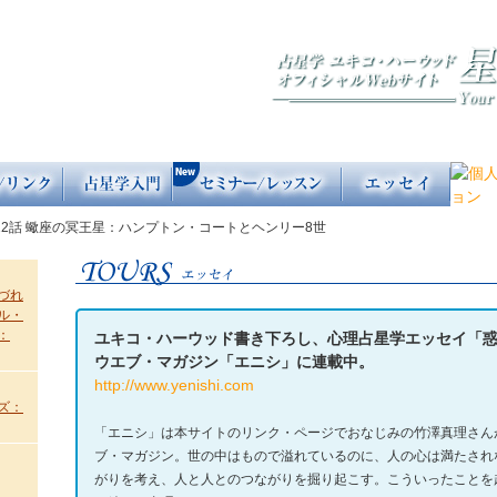
22話 蠍座の冥王星：ハンプトン・コートとヘンリー8世
づれ
ル・
：
ユキコ・ハーウッド書き下ろし、心理占星学エッセイ「
ウエブ・マガジン「エニシ」に連載中。
http://www.yenishi.com
ズ：
「エニシ」は本サイトのリンク・ページでおなじみの竹澤真理さん
ブ・マガジン。世の中はもので溢れているのに、人の心は満たされ
がりを考え、人と人とのつながりを掘り起こす。こういったことを