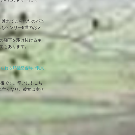
、連れてこられたのが当
）これもヘンリー8世のおメ
の廊下を駆け抜けるキ
でもあります。
られる16世紀当時の装束
が最後です。幸いにもこち
に亡くなり、彼女は幸せ