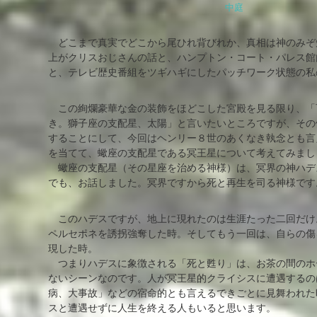
中庭
どこまで真実でどこから尾ひれ背びれか、真相は神のみぞ
上がクリスおじさんの話と、ハンプトン・コート・パレス館
と、テレビ歴史番組をツギハギにしたパッチワーク状態の私
この絢爛豪華な金の装飾をほどこした宮殿を見る限り、「
き。獅子座の支配星、太陽」と言いたいところですが、その
することにして、今回はヘンリー８世のあくなき執念とも言
を当てて、蠍座の支配星である冥王星について考えてみまし
蠍座の支配星（その星座を治める神様）は、冥界の神ハデス
でも、お話しました。冥界ですから死と再生を司る神様です
このハデスですが、地上に現れたのは生涯たった二回だけ
ペルセポネを誘拐強奪した時。そしてもう一回は、自らの傷
現した時。
つまりハデスに象徴される「死と甦り」は、お茶の間のホ
ないシーンなのです。人が冥王星的クライシスに遭遇するの
病、大事故」などの宿命的とも言えるできごとに見舞われた
スと遭遇せずに人生を終える人もいると思います。