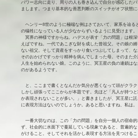
パワー志向に走り、周りの人も巻き込んで自分が感応したパ
まします。つまり基本的な善悪判断のスイッチがオフ状態に
ヘンリー8世のように極端な例はさておいて、家系を辿る
の犠牲になっている人が少なからずいるように見受けます。
冥界の神様ですからね。ハデスが表す「力の問題」は根深
えばですね。一代であこぎな財を成した曾祖父。その娘の婿
ない祖父。そして資産をすっかり食いつぶしてしまって、な
そのおかげですっかり精神を病んでしまった母。そのまた介
人生を始められない娘。このように、冥王星の負の連鎖はな
のがあるようです。
と、ここまで書くとなんだか気分が悪くなって頭がクラク
しかし頑張ってここからが本題です。先ほど「凡人が持つと
か表現されないことが多い。」と書きましたが、冥王星に託
に表現方法はないのでしょうか。あると思いますね、私は。
一番大切なのは、この「力の問題」を自分一個人の宿命的
ず、社会的に水面下で蔓延している現象であると、普遍的な
がけること。そしてそれを活かし表現する方法を見つけるこ