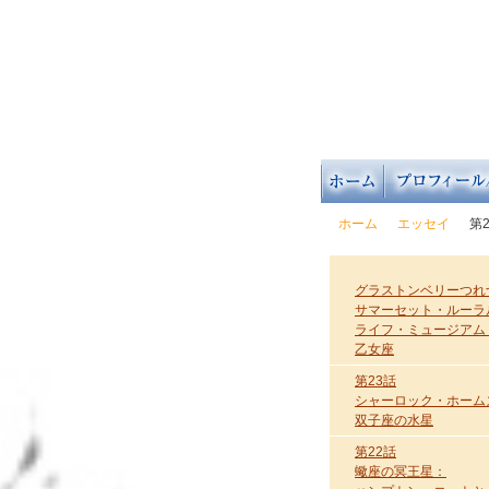
ホーム
エッセイ
第
グラストンベリーつれ
サマーセット・ルーラ
ライフ・ミュージアム
乙女座
第23話
シャーロック・ホーム
双子座の水星
第22話
蠍座の冥王星：