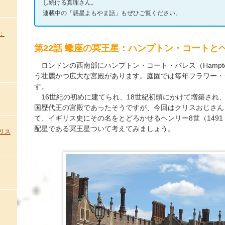
し続ける真理さん。
連載中の「惑星よもやま話」もぜひご覧ください。
：
第22話 蠍座の冥王星：ハンプトン・コートと
ロンドンの西南部にハンプトン・コート・パレス（Hampton Co
う壮麗かつ広大な宮殿があります。庭園では毎年フラワー・
す。
16世紀の初めに建てられ、18世紀初頭にかけて増築され、
国歴代王の宮殿であったそうですが、今回はクリスおじさん
て、イギリス史にその名をとどろかせるヘンリー8世（1491
配星である冥王星ついて考えてみましょう。
リス