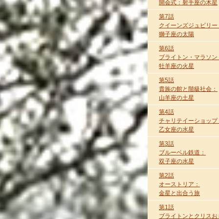
開会式：射手座の木星
第7話
クイーンズジュビリー
獅子座の太陽
第6話
ブライトン・マラソン
牡羊座の火星
第5話
貴族の館と階級社会：
山羊座の土星
第4話
チャリテイーショップ
乙女座の水星
第3話
ブルーベル鉄道：
双子座の水星
第2話
オーストリア：
金星と出合う旅
第1話
ブライトンとクリスお