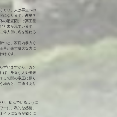
くぐり、人は再生への
ドになります。占星学
体の配置図）で冥王星
どと書かれています
に偉人伝に名を連ねる
持つと、家庭内暴力ぐ
王星が表す膨大な力に
わけです。
らずいますから、ガン
れば、身近な人や出来
そして闇の帝王に振り
う場合と、二通りあり
あり、病んでいるように
ワーに、私的な感情、
ミイラになるが如くに