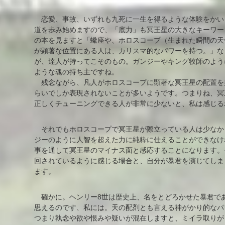
恋愛、事故、いずれも九死に一生を得るような体験をかい
道を歩み始めますので、「底力」も冥王星の大きなキーワー
の本を見ますと「蠍座や、ホロスコープ（生まれた瞬間の天
が顕著な位置にある人は、カリスマ的なパワーを持つ。」な
が、達人が持ってこそのもの。ガンジーやキング牧師のよう
ような魂の持ち主ですね。
残念ながら、凡人がホロスコープに顕著な冥王星の配置を
らいでしか表現されないことが多いようです。つまりね、冥
正しくチューニングできる人が非常に少ないと、私は感じる
それでもホロスコープで冥王星が際立っている人は少なか
ジーのように人智を超えた力に純粋に仕えることができなけ
事を通して冥王星のマイナス面と感応することになります。
回されているように感じる場合と、自分が暴君を演じてしま
ます。
確かに。ヘンリー8世は歴史上、名をとどろかせた暴君で
思えるのです、私には。天の配剤とも言える神がかり的なパ
つまり執念や欲や恨みや疑いが混在しますと、ミイラ取りが