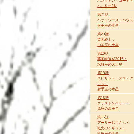
ハンプトン・コートと
ヘンリー8世
第21話
ペットワース・ハウス
射手座の木星
第20話
英国紳士：
山羊座の土星
第19話
英国総選挙2015：
水瓶座の天王星
第18話
スピリット・オブ・ク
マス：
射手座の木星
第16話
グラストンベリー：
魚座の海王星
第15話
アーサーおじさんと
戦火のイギリス：
牡牛座の金星