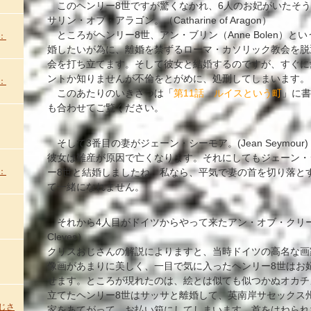
このヘンリー8世ですが驚くなかれ、6人のお妃がいたそう
サリン・オブ・アラゴン。（Catharine of Aragon）
ところがヘンリー8世、アン・ブリン（Anne Bolen）と
：
婚したいが為に、離婚を禁ずるローマ・カソリック教会を脱
会を打ち立てます。そして彼女と結婚するのですが、すぐに
ントか知りませんが不倫をとがめに、処刑してしまいます。
：
このあたりのいきさつは「
第11話 ルイスという町
」に書
も合わせてご覧ください。
そして3番目の妻がジェーン・シーモア。(Jean Seymou
彼女は難産が原因で亡くなります。それにしてもジェーン・
：
ー8世と結婚しましたね。私なら、平気で妻の首を切り落と
て一緒になれません。
それから4人目がドイツからやって来たアン・オブ・クリーブス
Cleves）
クリスおじさんの解説によりますと、当時ドイツの高名な画
像画があまりに美しく、一目で気に入ったヘンリー8世はお
せます。ところが現れたのは、絵とは似ても似つかぬオカチ
立てたヘンリー8世はサッサと離婚して、英南岸サセックス州
じさ
家をあてがって、お払い箱にしてしまいます。首をはねられ