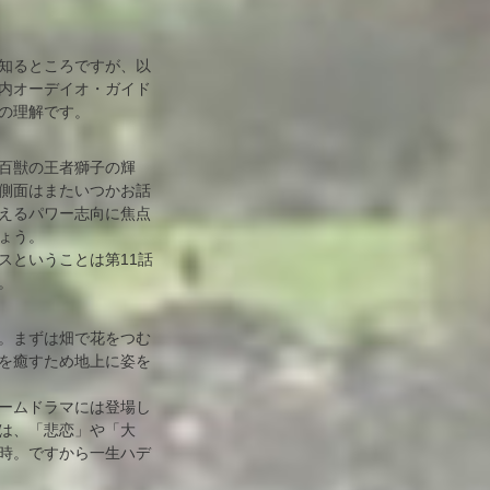
知るところですが、以
内オーデイオ・ガイド
の理解です。
百獣の王者獅子の輝
側面はまたいつかお話
えるパワー志向に焦点
ょう。
ということは第11話
。
。まずは畑で花をつむ
を癒すため地上に姿を
ームドラマには登場し
は、「悲恋」や「大
時。ですから一生ハデ