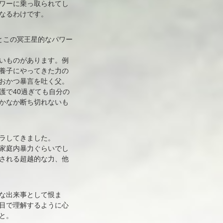
ワーに乗っ取られてし
なるわけです。
とこの冥王星的なパワー
いものがあります。例
養子にやってきた力の
おかつ暴言を吐く父。
護で40過ぎても自分の
かなか断ち切れないも
ラしてきました。
家庭内暴力ぐらいでし
される超越的な力、他
な出来事として恨ま
目で理解するように心
と。