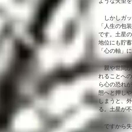
ような失望を
しかしガッ
「人生の包装
です。土星の
地位にも貯蓄
「心の軸」に
親や世間か
れることへの
ら心の恐れが
態へと押しや
しまうと、外
る。土星が不
ですから失