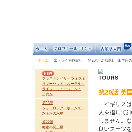
ホーム
エッセイ 英国紀行
第20話 英国紳士：山羊座
グラストンベリーつれづれ
サマーセット・ルーラル・
ライフ・ミュージアム：
第20話 
乙女座
第23話
イギリスは
シャーロック・ホームズ：
人を指して紳
双子座の水星
しません。な
第22話
蠍座の冥王星：
良いスーツを