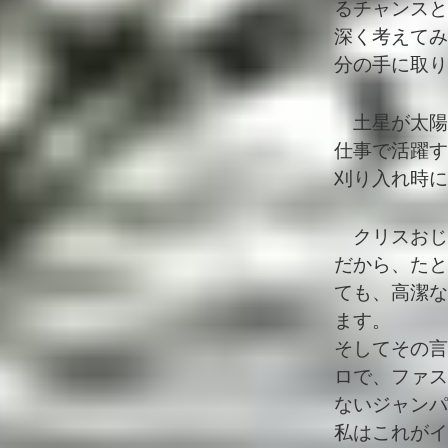
るチャンスと
深く考えてみ
分の手に取り
土星が太陽
仕事で活躍す
刈り入れ時に
クリスおじ
だから、たと
ても、高潔な
ます。
そしてその言
ロで、ファス
ないジャンパ
私はこれがイ