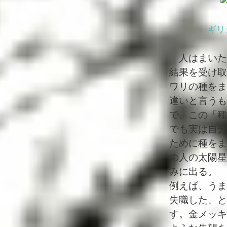
ギリ
人はまいた
結果を受け取
ワリの種をま
違いと言うも
で、この「種
でも実は自分
ために種をま
の人の太陽星
みに出る。
例えば、うま
失職した、と
す。金メッキ