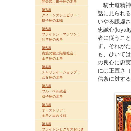
開会式：射手座の木星
騎士道精神（k
第7話
話に見られる
クイーンズジュビリー：
獅子座の太陽
いやる謙虚さ
忠誠心(loy
第6話
ブライトン・マラソン：
者に従うこと
牡羊座の火星
す。それがた
第5話
貴族の館と階級社会：
も、ひいては
山羊座の土星
の良心に忠実
第4話
には正直さ（
チャリテイーショップ：
乙女座の水星
信条に対する
第3話
ブルーベル鉄道：
双子座の水星
第2話
オーストリア：
金星と出合う旅
第1話
ブライトンとクリスおじさ