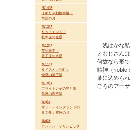
第14話
イギリス動物事情：
蟹座の月
第13話
リッチモンド：
牡牛座の金星
浅はかな私
第12話
英語雑学：
とおじさんは
双子座の水星
何故なら形で
第11話
精神（nobl
ルイスという町：
蠍座の冥王星
葉に込められ
第10話
ごろのアーサ
ブライトンその光と影：
魚座の海王星
第9話
マザー・イングランドの
食文化：蟹座の月
第8話
ロンドン・オリンピック