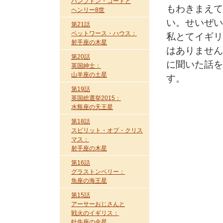
ハンプトン・コートと
もわきまえて
ヘンリー8世
い。せいぜい
第21話
ペットワース・ハウス：
私とてイギリ
射手座の木星
はありません
第20話
に聞いた話を
英国紳士：
山羊座の土星
す。
第19話
英国総選挙2015：
水瓶座の天王星
第18話
スピリット・オブ・クリス
マス：
射手座の木星
第16話
グラストンベリー：
魚座の海王星
第15話
アーサーおじさんと
戦火のイギリス：
牡牛座の金星