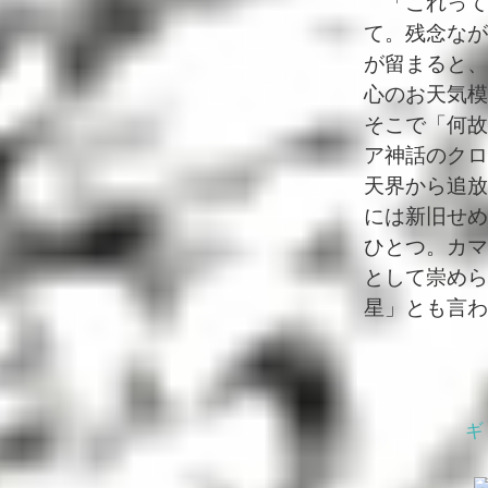
「これって
て。残念なが
が留まると、
心のお天気模
そこで「何故
ア神話のクロ
天界から追放
には新旧せめ
ひとつ。カマ
として崇めら
星」とも言わ
ギ