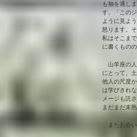
も袖を通しま
す。「このジ
ように見よう
怒ります。そ
私はそこまで
に書くものの
山羊座の人
にとって、土
他人の尺度か
は学びきれな
メージも託さ
まだまだ未熟
またお会い