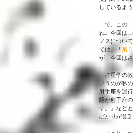
しているよう
で、この「
ね。今回は山
ノスについて
ては、「
第５
が、今回はさ
占星学の教
いうのが私の
射手座を運行
陽が射手座の
す。」などと
ばかりが貧乏