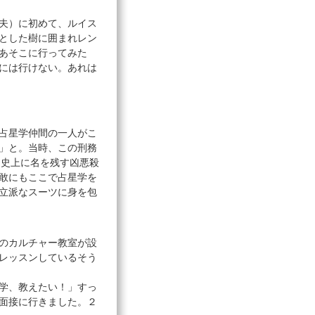
夫）に初めて、ルイス
とした樹に囲まれレン
あそこに行ってみた
には行けない。あれは
占星学仲間の一人がこ
」と。当時、この刑務
リス史上に名を残す凶悪殺
敢にもここで占星学を
立派なスーツに身を包
のカルチャー教室が設
レッスンしているそう
学、教えたい！」すっ
面接に行きました。２