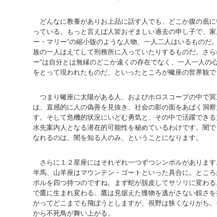
どんなに教養がありお上品に話す人でも、どこか腹の底に
っている。もっと言えば人皆おぞましい過去の申し子で、家
ー・マリー”の縮小版のような人物、一人二人はいるものだ
族の一人はえてして刑務所に入っていたりするものだ。さら
ー“は自分とは無縁のどこか遠くの存在でなく、一人一人の
をとって現われたものだ、といったところが蠍座の世界観で
つまり蠍座に太陽がある人、およびホロスコープの中で冥
は、直感的に人の偽善を見抜き、社会の影の面をあばく洞察
す。そして危機的状況にいどむ勇気と、その中で活躍できる
水先案内人となる潜在的可能性を秘めているわけです。闇で
なれるのは、闇を知る人のみ、ということになります。
さらに１２星座にはそれぞれ一つずつシンボルがあります
半馬、山羊座はマウンテン・ゴートといった具合に。ところ
ボルを四つ持つのですね。まず蛇が脱皮してサソリに変わる
で鷹に生まれ変わる。鷹は見据えた獲物を逃がさない鋭さを
かってどこまでも飛ぼうとしますが、視野は狭くなりがち。
から不死鳥が舞い上がる。