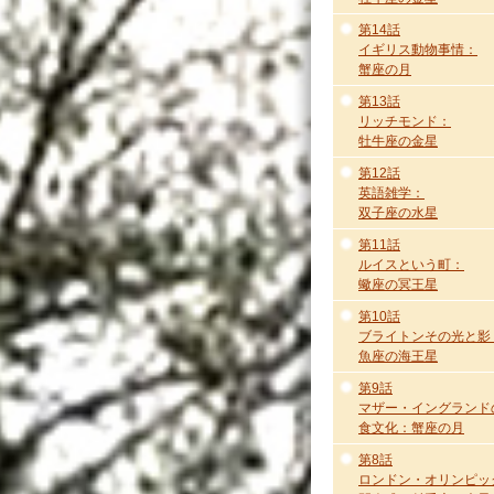
第14話
イギリス動物事情：
蟹座の月
第13話
リッチモンド：
牡牛座の金星
第12話
英語雑学：
双子座の水星
第11話
ルイスという町：
蠍座の冥王星
第10話
ブライトンその光と影
魚座の海王星
第9話
マザー・イングランド
食文化：蟹座の月
第8話
ロンドン・オリンピッ