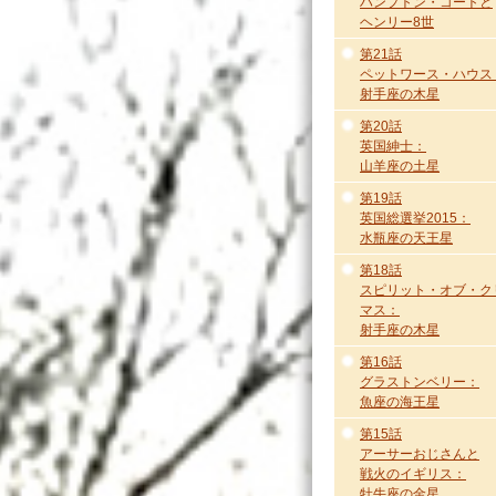
ハンプトン・コートと
ヘンリー8世
第21話
ペットワース・ハウス
射手座の木星
第20話
英国紳士：
山羊座の土星
第19話
英国総選挙2015：
水瓶座の天王星
第18話
スピリット・オブ・ク
マス：
射手座の木星
第16話
グラストンベリー：
魚座の海王星
第15話
アーサーおじさんと
戦火のイギリス：
牡牛座の金星