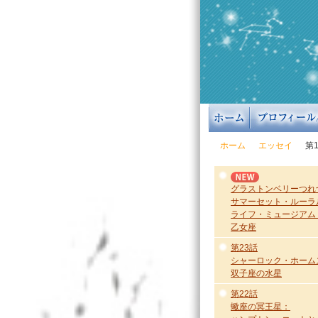
ホーム
エッセイ
第
グラストンベリーつれ
サマーセット・ルーラ
ライフ・ミュージアム
乙女座
第23話
シャーロック・ホーム
双子座の水星
第22話
蠍座の冥王星：