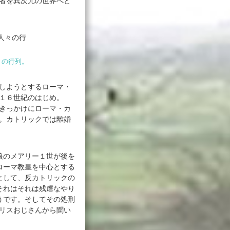
者を異次元の世界へと
々の行列。
しようとするローマ・
１６世紀のはじめ。
きっかけにローマ・カ
。カトリックでは離婚
のメアリー１世が後を
ローマ教皇を中心とする
として、反カトリックの
それはそれは残虐なやり
うです。そしてその処刑
リスおじさんから聞い