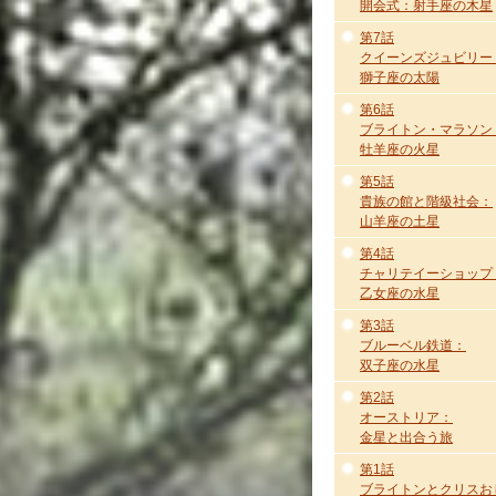
開会式：射手座の木星
第7話
クイーンズジュビリー
獅子座の太陽
第6話
ブライトン・マラソン
牡羊座の火星
第5話
貴族の館と階級社会：
山羊座の土星
第4話
チャリテイーショップ
乙女座の水星
第3話
ブルーベル鉄道：
双子座の水星
第2話
オーストリア：
金星と出合う旅
第1話
ブライトンとクリスお