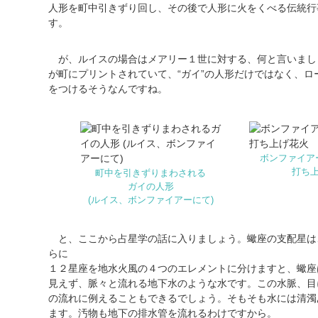
人形を町中引きずり回し、その後で人形に火をくべる伝統行
す。
が、ルイスの場合はメアリー１世に対する、何と言いまし
が町にプリントされていて、“ガイ”の人形だけではなく、ロ
をつけるそうなんですね。
ボンファイア
打ち
町中を引きずりまわされる
ガイの人形
(ルイス、ボンファイアーにて)
と、ここから占星学の話に入りましょう。蠍座の支配星は
らに
１２星座を地水火風の４つのエレメントに分けますと、蠍座
見えず、脈々と流れる地下水のような水です。この水脈、目
の流れに例えることもできるでしょう。そもそも水には清濁
ます。汚物も地下の排水管を流れるわけですから。