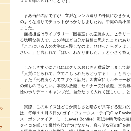
００９年の５月のことです。
まあ当然の話ですが、立派なレンガ造りの外観にひきかえ
のような造りでチョットがっかりしましたね。中庭の鳥小屋
ました。
面接担当はライブラリー（図書室）の室長さん。ヒラリー
る聡明な美人で、この時ほど自分が貧相に思えたことはあり
「ここにいる人の大半は人殺しなのよ。びびったらダメよ。
さい。」と言われて「はい、わかりました。」と小さく答え
しかしさすがにこれにはクリスおじさん猛反対しまして結
「人質にとられて、立てこもられたらどうする！！」と言う
また「刑務所なんてフザケタ話だ。図書室にカルチャー教
の何ものでもない。本読み放題、セミナー受け放題。三食昼
：
除のホリデー・キャンプだ。自分だって入れてほしい。」と
実際、このルイスはどこか美しさと暗さが共存する魅力的
の
は、毎年１１月５日の“ガイ・フォークス・デイ”(Guy Fawkes
ス・ボンファイアー”。（Lewes Bonfire）海賊や時代物
タイコを叩いて爆竹を投げつけながら、真っ暗な夜の町を練
ク