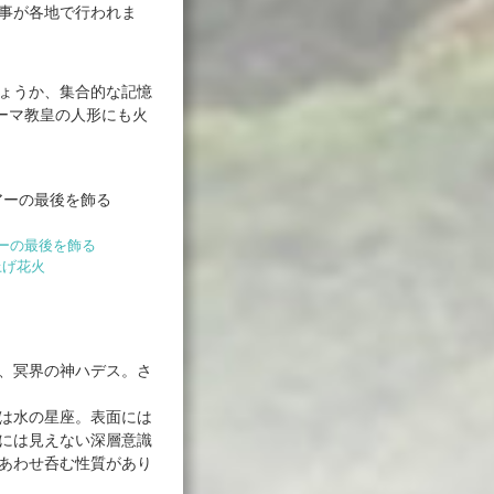
事が各地で行われま
ょうか、集合的な記憶
ーマ教皇の人形にも火
ーの最後を飾る
上げ花火
、冥界の神ハデス。さ
は水の星座。表面には
には見えない深層意識
あわせ呑む性質があり