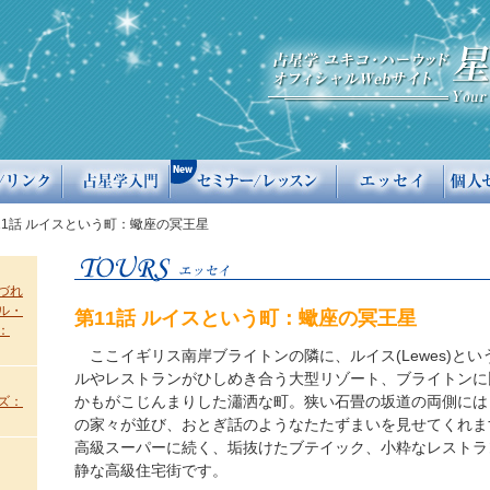
11話 ルイスという町：蠍座の冥王星
づれ
ル・
第11話 ルイスという町：蠍座の冥王星
：
ここイギリス南岸ブライトンの隣に、ルイス(Lewes)と
ルやレストランがひしめき合う大型リゾート、ブライトンに
かもがこじんまりした瀟洒な町。狭い石畳の坂道の両側には
ズ：
の家々が並び、おとぎ話のようなたたずまいを見せてくれま
高級スーパーに続く、垢抜けたブテイック、小粋なレストラ
静な高級住宅街です。