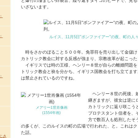
と爆竹の凄まじい炸裂音、繰り返すタイコのビートで、見る
いざないます。
：
：
ルイス、11月5日"ボンファイアー"の夜、町の人
時をさかのぼること５００年。免罪符を売り出して金儲け
カトリック教会に対する反感が強まり、宗教改革が起こった
イギリスでは時の王様、ヘンリー８世が自らの離婚問題を
トリック教会と袂を分かち、イギリス国教会を打ち立てます
：
は禁止されているのですね。
ヘンリー８世の死後、娘
継ぎますが、彼女は逆に
カトリックに返り咲こう
メアリー1世肖像画
プロテスタント信者を、
(1554年画)
方で数百人も処刑したそ
の多くが、このルイスの町の広場で行われた、と。これはク
た話。
じさ