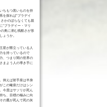
いちもつ黒いものを持
系を探れば“ブラデイ
。さかのぼらなくても親
に”ブラデイー・マリ
心の奥に潜む残酷さが形
しょうか。
王星が際立っている人
力を持っているので
力、つまり闇の世界の
さまよう人の導き手に
。例えば射手座は半身
がこの蠍座だけはシン
。今度はサソリが死ん
持ち、目標の極みに向
その鷹が死んで死の灰