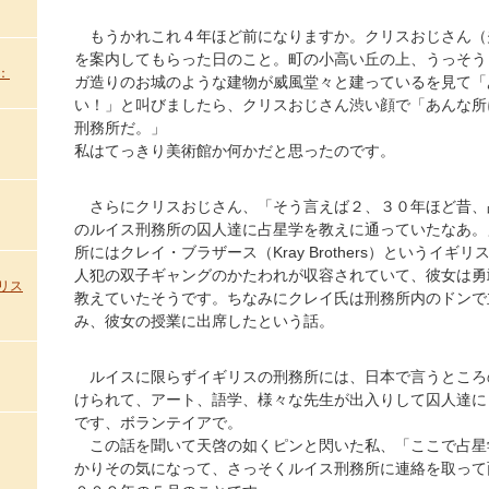
もうかれこれ４年ほど前になりますか。クリスおじさん（
を案内してもらった日のこと。町の小高い丘の上、うっそう
：
ガ造りのお城のような建物が威風堂々と建っているを見て「
い！」と叫びましたら、クリスおじさん渋い顔で「あんな所
刑務所だ。」
私はてっきり美術館か何かだと思ったのです。
さらにクリスおじさん、「そう言えば２、３０年ほど昔、
のルイス刑務所の囚人達に占星学を教えに通っていたなあ。
所にはクレイ・ブラザース（Kray Brothers）というイギ
人犯の双子ギャングのかたわれが収容されていて、彼女は勇
リス
教えていたそうです。ちなみにクレイ氏は刑務所内のドンで
み、彼女の授業に出席したという話。
ルイスに限らずイギリスの刑務所には、日本で言うところ
けられて、アート、語学、様々な先生が出入りして囚人達に
です、ボランテイアで。
この話を聞いて天啓の如くピンと閃いた私、「ここで占星
かりその気になって、さっそくルイス刑務所に連絡を取って