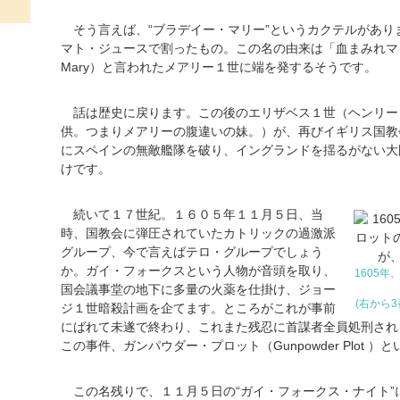
そう言えば、“ブラデイー・マリー”というカクテルがあり
マト・ジュースで割ったもの。この名の由来は「血まみれマリー
Mary）と言われたメアリー１世に端を発するそうです。
話は歴史に戻ります。この後のエリザベス１世（ヘンリー
供。つまりメアリーの腹違いの妹。）が、再びイギリス国教
にスペインの無敵艦隊を破り、イングランドを揺るがない大
けです。
続いて１７世紀。１６０５年１１月５日、当
時、国教会に弾圧されていたカトリックの過激派
グループ、今で言えばテロ・グループでしょう
か。ガイ・フォークスという人物が音頭を取り、
1605
国会議事堂の地下に多量の火薬を仕掛け、ジョー
(右から
ジ１世暗殺計画を企てます。ところがこれが事前
にばれて未遂で終わり、これまた残忍に首謀者全員処刑され
この事件、ガンパウダー・プロット（Gunpowder Plot ）
この名残りで、１１月５日の“ガイ・フォークス・ナイト”に