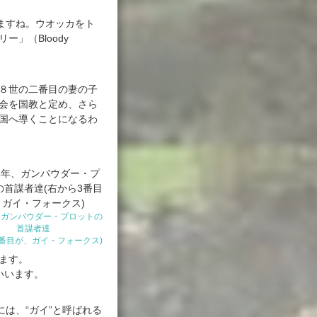
ますね。ウオッカをト
」（Bloody
８世の二番目の妻の子
会を国教と定め、さら
国へ導くことになるわ
年、ガンパウダー・プロットの
首謀者達
3番目が、ガイ・フォークス)
ます。
といいます。
は、“ガイ”と呼ばれる